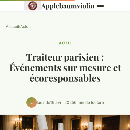
Applebaumviolin
Accueil
›
Actu
ACTU
Traiteur parisien :
Événements sur mesure et
écoresponsables
lucinde
16 avril 2025
6 min de lecture
L