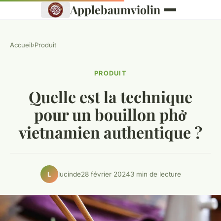
Applebaumviolin
Accueil
›
Produit
PRODUIT
Quelle est la technique
pour un bouillon phở
vietnamien authentique ?
lucinde
28 février 2024
3 min de lecture
L